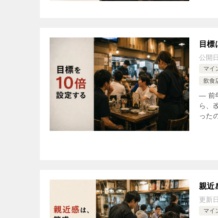
目標
公開
マイ
飲食
― 
ら、
った
親近
更新
マイ