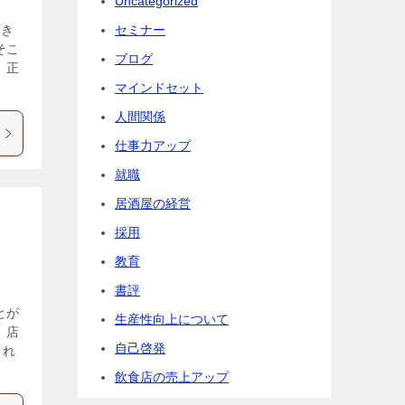
Uncategorized
セミナー
働き
そこ
ブログ
 正
マインドセット
人間関係
仕事力アップ
就職
居酒屋の経営
採用
教育
書評
とが
生産性向上について
 店
自己啓発
され
飲食店の売上アップ