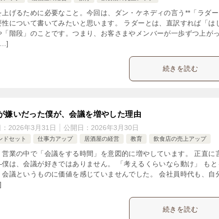
を上げるために必要なこと。今回は、ダン・ケネディの言う**「ラダー」
要性について書いてみたいと思います。 ラダーとは、直訳すれば「は
や「階段」のことです。つまり、お客さまやメンバーが一歩ずつ上が
…]
続きを読む
が嫌いだった僕が、会議を増やした理由
日：
2026年3月31日
公開日：
2026年3月30日
ンドセット
仕事力アップ
居酒屋の経営
教育
飲食店の売上アップ
、営業の中で「会議をする時間」を意図的に増やしています。 正直に
―僕は、会議が好きではありません。 「考えるくらいなら動け」 もと
、会議というものに価値を感じていませんでした。 会社員時代も、自
]
続きを読む