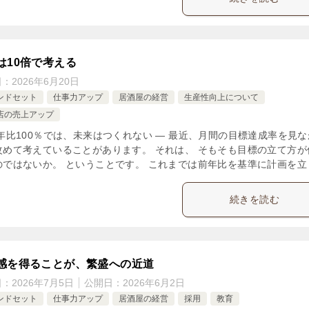
は10倍で考える
日：
2026年6月20日
ンドセット
仕事力アップ
居酒屋の経営
生産性向上について
店の売上アップ
前年比100％では、未来はつくれない ― 最近、月間の目標達成率を見な
改めて考えていることがあります。 それは、 そもそも目標の立て方が
のではないか。 ということです。 これまでは前年比を基準に計画を立 [
続きを読む
感を得ることが、繁盛への近道
日：
2026年7月5日
公開日：
2026年6月2日
ンドセット
仕事力アップ
居酒屋の経営
採用
教育