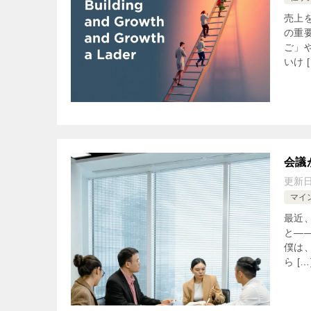
売上
の重
ご」
いけ [
会議
更新
マイ
最近
と―
僕は
ら […