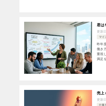
君は
更新
マイ
昨年
働き
重視
満足
売上
更新
仕事