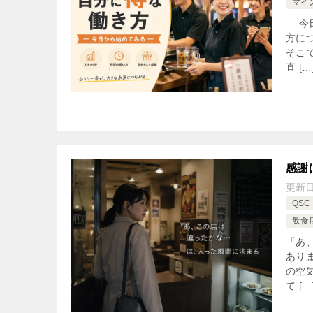
マイ
― 
方に
そこ
直 […
感謝
更新
QSC
飲食
「あ
あり
の空
て […