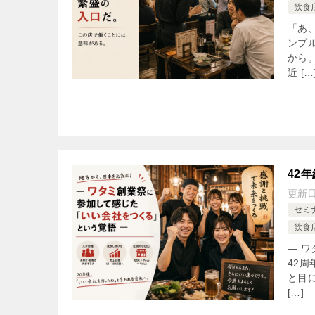
飲食
「あ
ンプ
から
近 […
42
更新
セミ
飲食
― 
42
と目
[…]