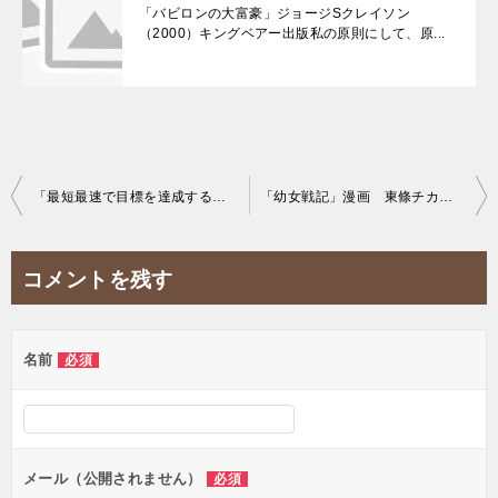
「バビロンの大富豪」ジョージSクレイソン
（2000）キングベアー出版私の原則にして、原...
投
「最短最速で目標を達成するＯＫＲマネジメント入門」天野勝（2019）かんき出版 2つの…
「幼女戦記」漫画 東條チカ 原作 カルロ・ゼン大人気ヒットの異世界転生シリーズの一つ。…
稿
ナ
コメントを残す
ビ
ゲ
名前
必須
ー
シ
ョ
ン
メール（公開されません）
必須