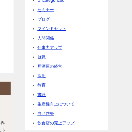
Uncategorized
セミナー
ブログ
マインドセット
人間関係
仕事力アップ
就職
居酒屋の経営
採用
教育
書評
生産性向上について
自己啓発
飲食店の売上アップ
業界
スト