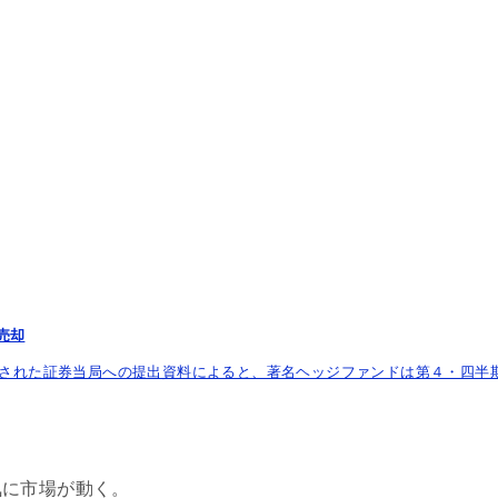
売却
表された証券当局への提出資料によると、著名ヘッジファンドは第４・四半
気に市場が動く。