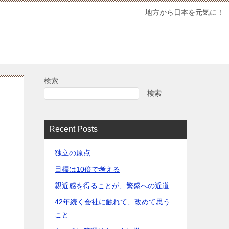
地方から日本を元気に！
検索
検索
Recent Posts
独立の原点
目標は10倍で考える
親近感を得ることが、繁盛への近道
42年続く会社に触れて、改めて思う
こと